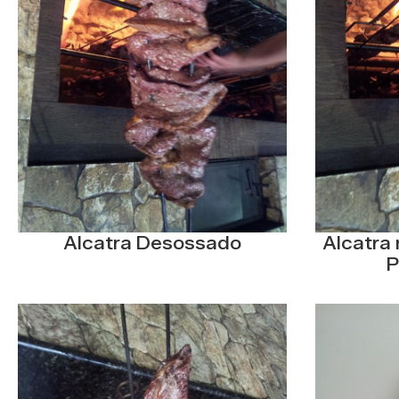
Alcatra Desossado
Alcatra 
P