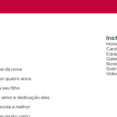
Ins
Hom
Card
Equi
Gale
Noss
Sobr
se da nova
Víde
or quatro anos
seu filho
amor e dedicação eles
ecida e melhor
u muito certo.