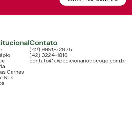
titucional
Contato
e
(42) 99918-2975
ápio
(42) 3224-1818
pe
contato@expedicionariodocogo.com.br
ria
as Carnes
é Nós
os